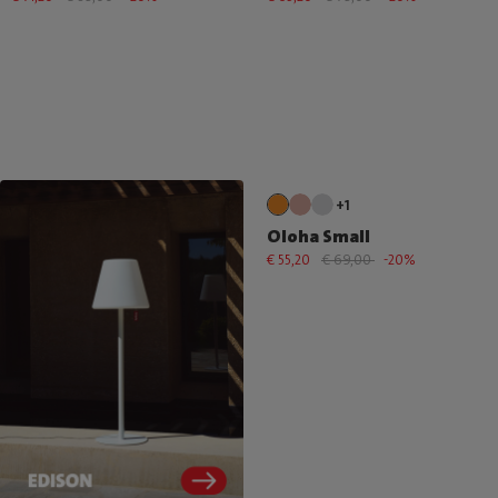
+1
Oloha Small
€ 55,20
€ 69,00
-20%