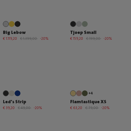
Big Lebow
Tjoep Small
€ 1.119,20
€ 1.399,00
-20%
€ 159,20
€ 199,00
-20%
+4
Led's Strip
Flamtastique XS
€ 39,20
€ 49,00
-20%
€ 63,20
€ 79,00
-20%