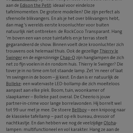
aan de
Edison the Petit
: ideaal voor eindeloze
tafelmomenten. De grotere modellen? Die zijn perfect als
sfeervolle blikvangers. En als je het over blikvangers hebt,
dan mag ’s werelds eerste kroonluchter voor buiten
natuurlijk niet ontbreken: de RockCoco Transparant. Hang
‘m boven een van onze tuintafels en je terras steelt
gegarandeerd de show. Binnen voelt deze kroonluchter zich
trouwens ook helemaal thuis. Ook de gezellige
Thierry le
Swinger
en de eigenzinnige
Chap-O
zijn hanglampen die zich
net zo fijn voelen in én rondom huis. Thierry le Swinger? Die
tover je in no time om tot staande lamp. Zet ’m neer of laat
’m swingen in de boom – jij kiest. En dan is er natuurlijk de
Bolleke
: een watervaste LED-bollamp die zich moeiteloos
aanpast aan elke plek. Boom, tuin, woonkamer of
slaapkamer – Bolleke past overal. De Cheerio is jouw
partner-in-crime voor lange borrelavonden. Hij borrelt wel
tot 99 uur met je mee. De stoere
Bellboy
– een knipoog naar
de klassieke tafellamp – past op elk bureau, dressoir of
nachtkastje. En dan hebben we nog de veelzijdige
Oloha
-
lampen: multifunctioneel en vol karakter. Hang ze aan de