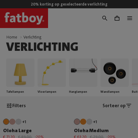
20% korting op geselecteerde verlichting
0
Home
Verlichting
VERLICHTING
Tafellampen
Vloerlampen
Hanglampen
Wandlampen
Bui
Filters
Sorteer op
+1
+1
Oloha Large
Oloha Medium
€ 71,20
€ 89,00
-20%
€ 63,20
€ 79,00
-20%