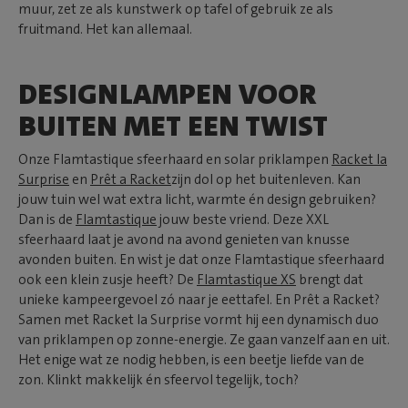
muur, zet ze als kunstwerk op tafel of gebruik ze als
fruitmand. Het kan allemaal.
DESIGNLAMPEN VOOR
BUITEN MET EEN TWIST
Onze Flamtastique sfeerhaard en solar priklampen
Racket la
Surprise
en
Prêt a Racket
zijn dol op het buitenleven. Kan
jouw tuin wel wat extra licht, warmte én design gebruiken?
Dan is de
Flamtastique
jouw beste vriend. Deze XXL
sfeerhaard laat je avond na avond genieten van knusse
avonden buiten. En wist je dat onze Flamtastique sfeerhaard
ook een klein zusje heeft? De
Flamtastique XS
brengt dat
unieke kampeergevoel zó naar je eettafel. En Prêt a Racket?
Samen met Racket la Surprise vormt hij een dynamisch duo
van priklampen op zonne-energie. Ze gaan vanzelf aan en uit.
Het enige wat ze nodig hebben, is een beetje liefde van de
zon. Klinkt makkelijk én sfeervol tegelijk, toch?