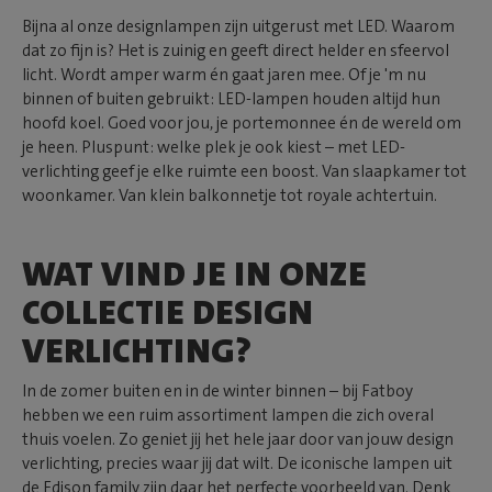
Bijna al onze designlampen zijn uitgerust met LED. Waarom
dat zo fijn is? Het is zuinig en geeft direct helder en sfeervol
licht. Wordt amper warm én gaat jaren mee. Of je 'm nu
binnen of buiten gebruikt: LED-lampen houden altijd hun
hoofd koel. Goed voor jou, je portemonnee én de wereld om
je heen. Pluspunt: welke plek je ook kiest – met LED-
verlichting geef je elke ruimte een boost. Van slaapkamer tot
woonkamer. Van klein balkonnetje tot royale achtertuin.
WAT VIND JE IN ONZE
COLLECTIE DESIGN
VERLICHTING?
In de zomer buiten en in de winter binnen – bij Fatboy
hebben we een ruim assortiment lampen die zich overal
thuis voelen. Zo geniet jij het hele jaar door van jouw design
verlichting, precies waar jij dat wilt. De iconische lampen uit
de
Edison family
zijn daar het perfecte voorbeeld van. Denk