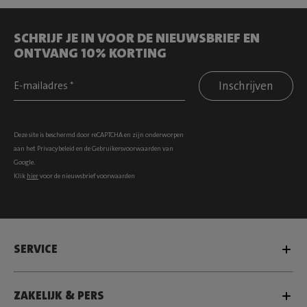
SCHRIJF JE IN VOOR DE NIEUWSBRIEF EN
ONTVANG 10% KORTING
Inschrijven
Deze site is beschermd door reCAPTCHA en zijn onderworpen
aan het
Privacybeleid
en de
Gebruikersvoorwaarden
van
Google.
Klik
hier
voor de nieuwsbrief voorwaarden
SERVICE
ZAKELIJK & PERS