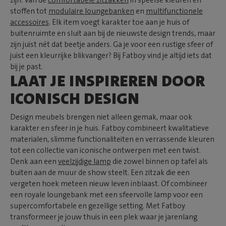
zijn. Van de
comfortabele zitzakken
in speelse kleuren en
stoffen tot
modulaire loungebanken
en
multifunctionele
accessoires
. Elk item voegt karakter toe aan je huis of
buitenruimte en sluit aan bij de nieuwste design trends, maar
zijn juist nét dat beetje anders. Ga je voor een rustige sfeer of
juist een kleurrijke blikvanger? Bij Fatboy vind je altijd iets dat
bij je past.
LAAT JE INSPIREREN DOOR
ICONISCH DESIGN
Design meubels brengen niet alleen gemak, maar ook
karakter en sfeer in je huis. Fatboy combineert kwalitatieve
materialen, slimme functionaliteiten en verrassende kleuren
tot een collectie van iconische ontwerpen met een twist.
Denk aan een
veelzijdige lamp
die zowel binnen op tafel als
buiten aan de muur de show steelt. Een zitzak die een
vergeten hoek meteen nieuw leven inblaast. Of combineer
een royale loungebank met een sfeervolle lamp voor een
supercomfortabele en gezellige setting. Met Fatboy
transformeer je jouw thuis in een plek waar je jarenlang