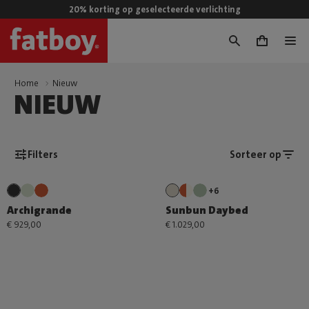
20% korting op geselecteerde verlichting
0
Home
Nieuw
NIEUW
Filters
Sorteer op
+6
Archigrande
Sunbun Daybed
€ 929,00
€ 1.029,00