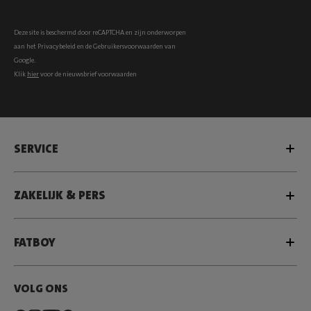
Deze site is beschermd door reCAPTCHA en zijn onderworpen
aan het
Privacybeleid
en de
Gebruikersvoorwaarden
van
Google.
Klik
hier
voor de nieuwsbrief voorwaarden
SERVICE
ZAKELIJK & PERS
FATBOY
VOLG ONS