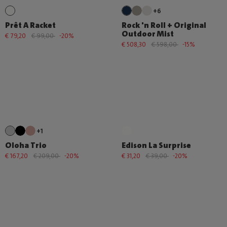
+6
Prêt A Racket
Rock 'n Roll + Original
Outdoor Mist
€ 79,20
€ 99,00
-20%
€ 508,30
€ 598,00
-15%
+1
Oloha Trio
Edison La Surprise
€ 167,20
€ 209,00
-20%
€ 31,20
€ 39,00
-20%