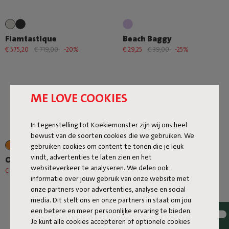
Flamtastique
Beach Baggy
€ 575,20
€ 719,00
-20%
€ 29,25
€ 39,00
-25%
ME LOVE COOKIES
In tegenstelling tot Koekiemonster zijn wij ons heel
bewust van de soorten cookies die we gebruiken. We
+1
gebruiken cookies om content te tonen die je leuk
vindt, advertenties te laten zien en het
Oloha Large
Edison the Mini
websiteverkeer te analyseren. We delen ook
€ 71,20
€ 89,00
-20%
€ 87,20
€ 109,00
-20%
informatie over jouw gebruik van onze website met
onze partners voor advertenties, analyse en social
media. Dit stelt ons en onze partners in staat om jou
een betere en meer persoonlijke ervaring te bieden.
Je kunt alle cookies accepteren of optionele cookies