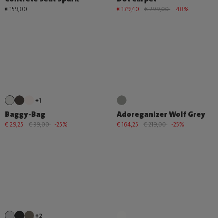
€ 159,00
€ 179,40
€ 299,00
-40%
+1
Baggy-Bag
Adoreganizer Wolf Grey
€ 29,25
€ 39,00
-25%
€ 164,25
€ 219,00
-25%
+2