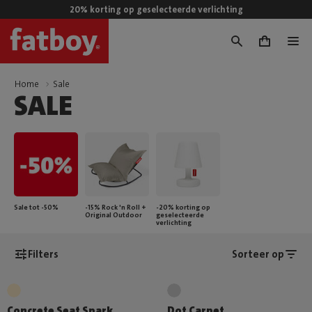
20% korting op geselecteerde verlichting
0
Home
Sale
SALE
Sale tot -50%
-15% Rock 'n Roll +
-20% korting op
Original Outdoor
geselecteerde
verlichting
Filters
Sorteer op
Concrete Seat Spark
Dot Carpet