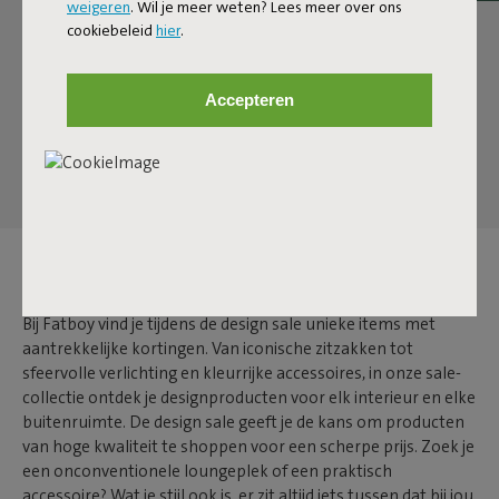
weigeren
. Wil je meer weten? Lees meer over ons
cookiebeleid
hier
.
Volgende pagina
Accepteren
Alles tonen
DESIGN SALE
Bij Fatboy vind je tijdens de design sale unieke items met
aantrekkelijke kortingen. Van iconische zitzakken tot
sfeervolle verlichting en kleurrijke accessoires, in onze sale-
collectie ontdek je designproducten voor elk interieur en elke
buitenruimte. De design sale geeft je de kans om producten
van hoge kwaliteit te shoppen voor een scherpe prijs. Zoek je
een onconventionele loungeplek of een praktisch
accessoire? Wat je stijl ook is, er zit altijd iets tussen dat bij jou