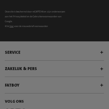
Deze site is beschermd door reCAPTCHA en zijn onderworpen
aan het
Privacybeleid
en de
Gebruikersvoorwaarden
van
Google.
Klik
hier
voor de nieuwsbrief voorwaarden
SERVICE
ZAKELIJK & PERS
FATBOY
VOLG ONS