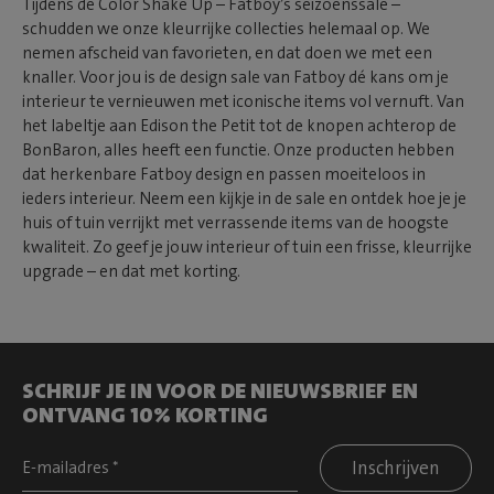
Tijdens de Color Shake Up – Fatboy’s seizoenssale –
schudden we onze kleurrijke collecties helemaal op. We
nemen afscheid van favorieten, en dat doen we met een
knaller. Voor jou is de design sale van Fatboy dé kans om je
interieur te vernieuwen met iconische items vol vernuft. Van
het labeltje aan Edison the Petit tot de knopen achterop de
BonBaron, alles heeft een functie. Onze producten hebben
dat herkenbare Fatboy design en passen moeiteloos in
ieders interieur. Neem een kijkje in de sale en ontdek hoe je je
huis of tuin verrijkt met verrassende items van de hoogste
kwaliteit. Zo geef je jouw interieur of tuin een frisse, kleurrijke
upgrade – en dat met korting.
SCHRIJF JE IN VOOR DE NIEUWSBRIEF EN
ONTVANG 10% KORTING
Inschrijven