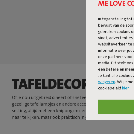
ME LOVE C
In tegenstelling tot
bewust van de soor
gebruiken cookies o
vindt, advertenties 
websiteverkeer te 
informatie over jo
onze partners voor 
media. Dit stelt ons
een betere en meer 
Je kunt alle cookies
TAFELDECORATIE
weigeren
. Wil je m
cookiebeleid
hier
.
Of je nou uitgebreid dineert of snel een koffietje drinkt: goe
gezellige
tafellampjes
en andere accessoires die sfeer brengen
setting, altijd met een knipoog en een scherp oog voor design
naar te kijken, maar ook praktisch in gebruik. Geen poespas, w