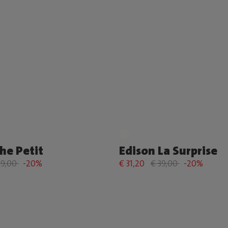
he Petit
Edison La Surprise
69,00
-20%
€ 31,20
€ 39,00
-20%