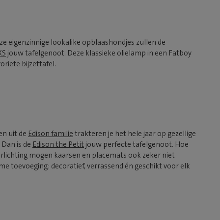
ze eigenzinnige lookalike opblaashondjes zullen de
XS
jouw tafelgenoot. Deze klassieke olielamp in een Fatboy
riete bijzettafel.
en uit de
Edison familie
trakteren je het hele jaar op gezellige
? Dan is de
Edison the Petit
jouw perfecte tafelgenoot. Hoe
le verlichting mogen kaarsen en placemats ook zeker niet
me toevoeging: decoratief, verrassend én geschikt voor elk