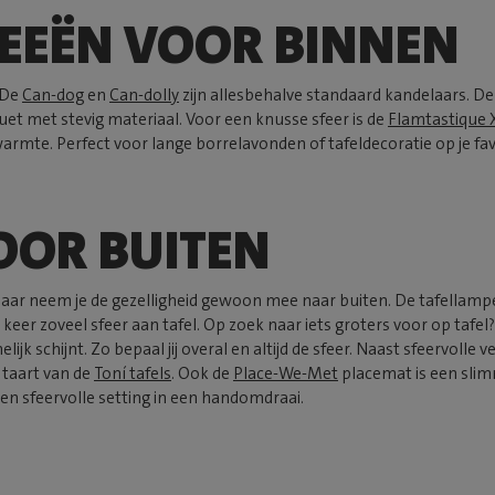
DEEËN VOOR BINNEN
? De
Can-dog
en
Can-dolly
zijn allesbehalve standaard kandelaars. De
ouet met stevig materiaal. Voor een knusse sfeer is de
Flamtastique 
 warmte. Perfect voor lange borrelavonden of tafeldecoratie op je favo
OOR BUITEN
, maar neem je de gezelligheid gewoon mee naar buiten. De tafellamp
 keer zoveel sfeer aan tafel. Op zoek naar iets groters voor op tafel
elijk schijnt. Zo bepaal jij overal en altijd de sfeer. Naast sfeervol
 taart van de
Toní tafels
. Ook de
Place-We-Met
placemat is een slim
 een sfeervolle setting in een handomdraai.