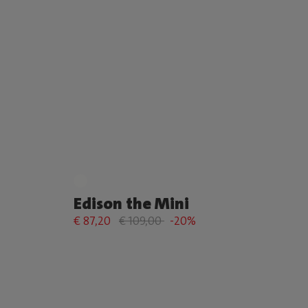
Edison the Mini
€ 87,20
€ 109,00
-20%