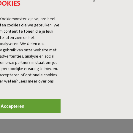
OOKIES
 Koekiemonster zijn wij ons heel
ten cookies die we gebruiken. We
m content te tonen die je leuk
te laten zien en het
analyseren. We delen ook
uw gebruik van onze website met
advertenties, analyse en social
 en onze partners in staat om jou
persoonlijke ervaring te bieden.
 accepteren of optionele cookies
eer weten? Lees meer over ons
d aangeklede tafels maken elk moment net wat specialer. Tafeldecorat
. Met de juiste mix geef je elke tafel een warme, uitnodigende uitstr
Accepteren
. Van een doordeweekse lunch tot een lange avond natafelen – het zit
el karakter. Kies jouw favorieten en maak van elke tafel een plek wa