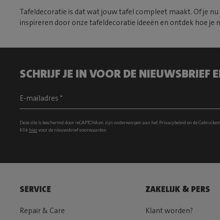
Tafeldecoratie is dat wat jouw tafel compleet maakt. Of je n
inspireren door onze tafeldecoratie ideeën en ontdek hoe je me
SCHRIJF JE IN VOOR DE NIEUWSBRIEF
Deze site is beschermd door reCAPTCHA en zijn onderworpen aan het
Privacybeleid
en de
Gebruiker
Klik
hier
voor de nieuwsbrief voorwaarden
SERVICE
ZAKELIJK & PERS
Repair & Care
Klant worden?