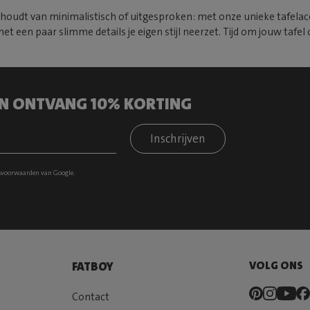
u houdt van minimalistisch of uitgesproken: met onze unieke tafelac
t een paar slimme details je eigen stijl neerzet. Tijd om jouw tafel d
 EN ONTVANG 10% KORTING
Inschrijven
svoorwaarden
van Google.
VOLG ONS
FATBOY
Contact