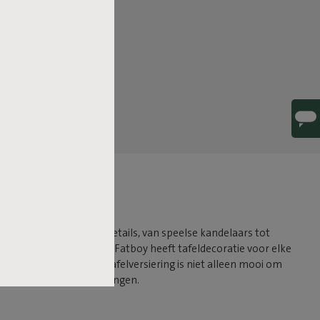
ie draait om de juiste details, van speelse kandelaars tot
aling. Binnen of buiten? Fatboy heeft tafeldecoratie voor elke
 ‘m in de sfeer. Onze tafelversiering is niet alleen mooi om
ar je graag aan blijft hangen.