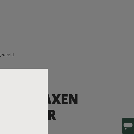
gedeeld
TS RELAXEN
N SLANKER