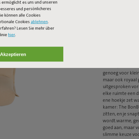
 ermöglicht es uns und unseren
 besseres und persönlicheres
Zeg maar dag tege
Sie können alle Cookies
in gerecycled bou
ptionale Cookies
ablehnen
.
genieten van het 
rfahren? Lesen Sie mehr über
textuur brengt dez
linie
hier
.
bekleed met The 
loungestoel met 
slanker silhouet 
Akzeptieren
z’n 85 centimeter
zakken, maar neem
genoeg voor kle
maar ook royaal g
uitgesproken vor
elke ruimte een d
ene hoekje zet waa
kamer: The BonBar
zitten, en je sna
wordt.warme, gere
goed aan, maar vo
slimme keuze voo