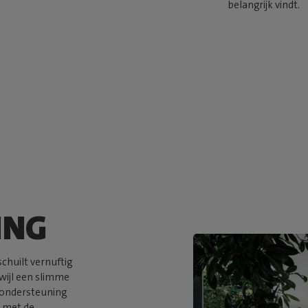
belangrijk vindt.
ING
schuilt vernuftig
rwijl een slimme
e ondersteuning
– met de