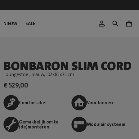
NIEUW
SALE
0
BONBARON SLIM CORD
Loungestoel, blauw
, 102x85x75 cm
€ 529,00
Comfortabel
Voor binnen
Gemakkelijk om te
Modulair systeem
(de)monteren