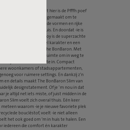
n saaie zitplekken, want hier is de Pfffh poef
cléstof. Zacht, stijlvol én gemaakt om te
goede leven. Met z’n ronde vormen en rijke
e poef direct sfeer in huis. En doordat -ie is
BonBaron Slim van Fatboy is de superzachte
'n opvallend comfortabel karakter en een
dan z’n originele broer: The BonBaron. Met
 breedte biedt -ie volop ruimte om in weg te
t hij nooit te veel ruimte in. Compact
inere woonkamers of stadsappartementen,
enoeg voor ruimere settings. En dankzij z’n
m en details maakt The BonBaron Slim van
uidelijk designstatement. Of je ‘m nou in dat
r je altijd net iets miste, of juist midden in de
on Slim voelt zich overal thuis. Eén keer
pt meteen waarom -ie je nieuwe favoriete plek
cyclede boucléstof, voelt -ie niet alleen
elt het ook goed om ’m in huis te halen. Een
r iedereen die comfort én karakter