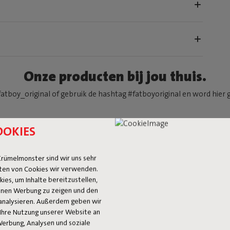
Onze producten bij jou thuis.
atboy_original of gebruik de hashtag #fatboyoriginal en word hier 
OOKIES
rümelmonster sind wir uns sehr
GROO
ten von Cookies wir verwenden.
es, um Inhalte bereitzustellen,
IN '
 Ihnen Werbung zu zeigen und den
analysieren. Außerdem geben wir
Ihre Nutzung unserer Website an
JASJE
Werbung, Analysen und soziale