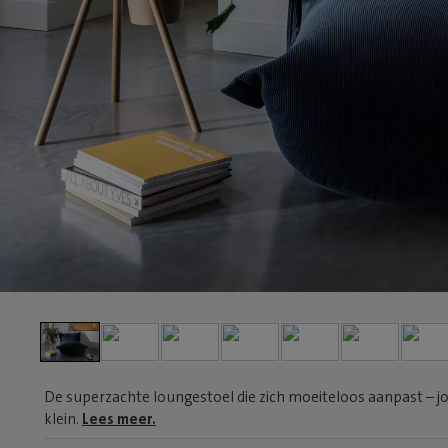
De superzachte loungestoel die zich moeiteloos aanpast – jo
klein.
Lees meer.