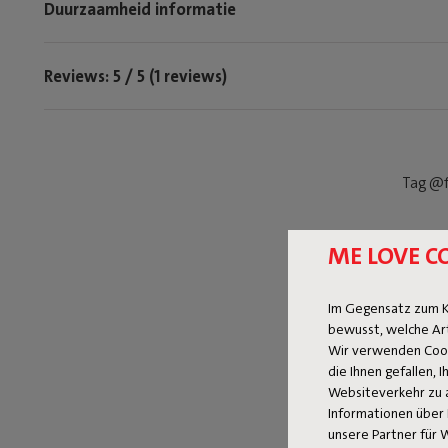
Duurzaamheid informatie
Reviews: 5 / 5 (1 reviews)
Tag @f
ME LOVE C
Im Gegensatz zum K
bewusst, welche Ar
Wir verwenden Cooki
die Ihnen gefallen,
Websiteverkehr zu 
Informationen über 
unsere Partner für 