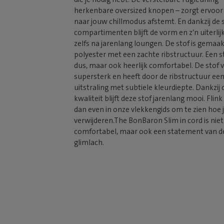
herkenbare oversized knopen – zorgt ervoor da
naar jouw chillmodus afstemt. En dankzij de
compartimenten blijft de vorm en z’n uiterlijk
zelfs na jarenlang loungen. De stof is gemaa
polyester met een zachte ribstructuur. Een 
dus, maar ook heerlijk comfortabel. De stof vo
supersterk en heeft door de ribstructuur een
uitstraling met subtiele kleurdiepte. Dankzij d
kwaliteit blijft deze stof jarenlang mooi. Flink
dan even in onze vlekkengids om te zien hoe 
verwijderen.The BonBaron Slim in cord is niet
comfortabel, maar ook een statement van d
glimlach.