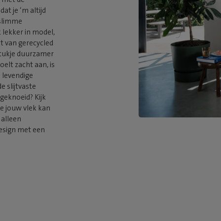
t je ‘m altijd
 slimme
 lekker in model,
kt van gerecycled
stukje duurzamer
elt zacht aan, is
 levendige
e slijtvaste
 geknoeid? Kijk
je jouw vlek kan
 alleen
esign met een