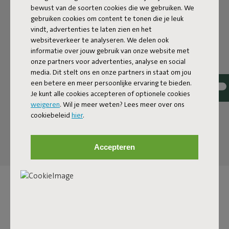
TWIST
bewust van de soorten cookies die we gebruiken. We
gebruiken cookies om content te tonen die je leuk
vindt, advertenties te laten zien en het
De Pensol is allesbehalve een doorsnee parasol. Met een
websiteverkeer te analyseren. We delen ook
dikke knipoog naar de punt van een potlood brengt
informatie over jouw gebruik van onze website met
Fatboy een flinke dosis retro naar jouw tuin. De golvende
onze partners voor advertenties, analyse en social
flappen – geïnspireerd op potloodslijpsel – geven
media. Dit stelt ons en onze partners in staat om jou
namelijk die klassieke twist aan 't ontwerp. Of je nu lekker
een betere en meer persoonlijke ervaring te bieden.
wilt lezen, loungen of tafelen met 'n groot gezelschap: de
Je kunt alle cookies accepteren of optionele cookies
oversized Pensol geeft genoeg schaduw voor al je
weigeren
. Wil je meer weten? Lees meer over ons
vrienden. Het is 'n parasol die doet denken aan de sixties,
cookiebeleid
hier
.
maar dan met alle moderne functionaliteiten van nu.
Accepteren