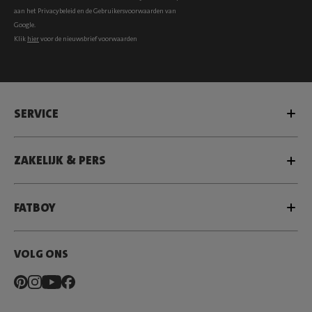
aan het
Privacybeleid
en de
Gebruikersvoorwaarden
van
Google.
Klik
hier
voor de nieuwsbrief voorwaarden
SERVICE
ZAKELIJK & PERS
FATBOY
VOLG ONS