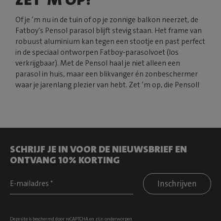
Of je ‘m nu in de tuin of op je zonnige balkon neerzet, de
Fatboy's Pensol parasol blijft stevig staan. Het frame van
robuust aluminium kan tegen een stootje en past perfect
in de speciaal ontworpen Fatboy-parasolvoet (los
verkrijgbaar). Met de Pensol haal je niet alleen een
parasol in huis, maar een blikvanger én zonbeschermer
waar je jarenlang plezier van hebt. Zet ‘m op, die Pensol!
SCHRIJF JE IN VOOR DE NIEUWSBRIEF EN
ONTVANG 10% KORTING
Inschrijven
Deze site is beschermd door reCAPTCHA en zijn onderworpen