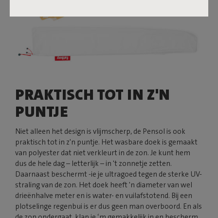
PRAKTISCH TOT IN Z'N
PUNTJE
Niet alleen het design is vlijmscherp, de Pensol is ook
praktisch tot in z'n puntje. Het wasbare doek is gemaakt
van polyester dat niet verkleurt in de zon. Je kunt hem
dus de hele dag – letterlijk – in 't zonnetje zetten.
Daarnaast beschermt -ie je ultragoed tegen de sterke UV-
straling van de zon. Het doek heeft 'n diameter van wel
drieënhalve meter en is water- en vuilafstotend. Bij een
plotselinge regenbui is er dus geen man overboord. En als
de zon ondergaat, klap je ‘m gemakkelijk in en bescherm