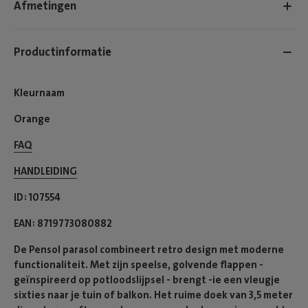
Afmetingen
Productinformatie
Kleurnaam
Orange
FAQ
HANDLEIDING
ID
107554
EAN
8719773080882
De Pensol parasol combineert retro design met moderne
functionaliteit. Met zijn speelse, golvende flappen -
geïnspireerd op potloodslijpsel - brengt -ie een vleugje
sixties naar je tuin of balkon. Het ruime doek van 3,5 meter