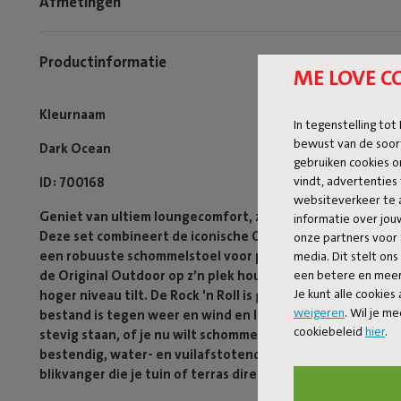
Afmetingen
Productinformatie
ME LOVE C
Kleurnaam
In tegenstelling tot
bewust van de soor
Dark Ocean
gebruiken cookies o
vindt, advertenties 
ID
700168
websiteverkeer te 
Geniet van ultiem loungecomfort, zowel binnen als buiten,
informatie over jo
Deze set combineert de iconische Original Outdoor zitzak
onze partners voor 
een robuuste schommelstoel voor pure ontspanning. Het Ro
media. Dit stelt ons
een betere en meer 
de Original Outdoor op z’n plek houden, en voilà: je heb
Je kunt alle cookies
hoger niveau tilt. De Rock 'n Roll is gemaakt van watera
weigeren
. Wil je m
bestand is tegen weer en wind en lang meegaat. Dankzij de
cookiebeleid
hier
.
stevig staan, of je nu wilt schommelen of juist stil wilt zi
bestendig, water- en vuilafstotend materiaal, waardoor -i
blikvanger die je tuin of terras direct een upgrade geeft.