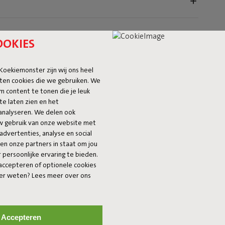
OOKIES
 Koekiemonster zijn wij ons heel
ten cookies die we gebruiken. We
m content te tonen die je leuk
te laten zien en het
analyseren. We delen ook
 met de Fatboy Rock 'n Roll en de Original Outdoor.
uw gebruik van onze website met
 met het stevige Rock 'n Roll frame – samen vormen ze
advertenties, analyse en social
ck 'n Roll frame is voorzien van acht sterke banden die
 en onze partners in staat om jou
persoonlijke ervaring te bieden.
t een oversized schommelstoel die ontspanning naar een
 accepteren of optionele cookies
fstotend, gegalvaniseerd en gepoedercoat metaal dat
eer weten? Lees meer over ons
 antisliplaag en de meegeleverde rock blockers blijft -ie
tten. De Original Outdoor zitzak is gemaakt van UV-
e jaar na jaar mooi blijft. Samen vormen ze een stoere
Accepteren