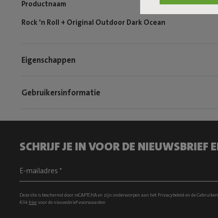
Productnaam
Rock 'n Roll + Original Outdoor Dark Ocean
Eigenschappen
Gebruikersinformatie
SCHRIJF JE IN VOOR DE NIEUWSBRIEF
Deze site is beschermd door reCAPTCHA en zijn onderworpen aan het
Privacybeleid
en de
Gebruiker
Klik
hier
voor de nieuwsbrief voorwaarden