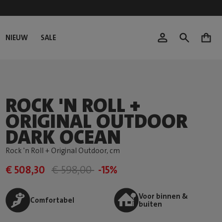
NIEUW
SALE
0
ROCK 'N ROLL +
ORIGINAL OUTDOOR
DARK OCEAN
Rock 'n Roll + Original Outdoor
, cm
€ 508,30
€ 598,00
-15%
Voor binnen &
Comfortabel
buiten