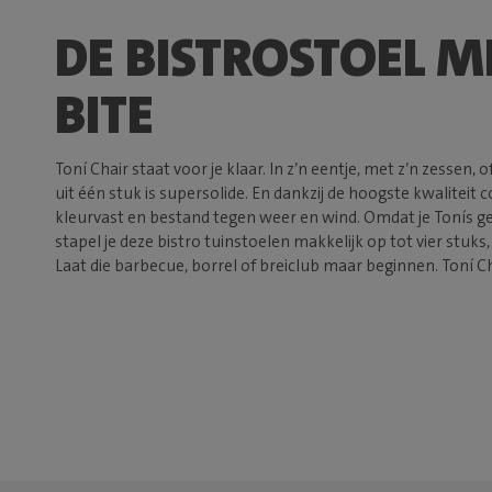
DE BISTROSTOEL M
BITE
Toní Chair staat voor je klaar. In z’n eentje, met z’n zessen, o
uit één stuk is supersolide. En dankzij de hoogste kwaliteit c
kleurvast en bestand tegen weer en wind. Omdat je Tonís g
stapel je deze bistro tuinstoelen makkelijk op tot vier stuks, 
Laat die barbecue, borrel of breiclub maar beginnen. Toní Cha