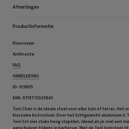
Afmetingen
Productinformatie
Kleurnaam
Anthracite
FAQ
HANDLEIDING
ID
103805
EAN
8719773029843
Toní Chair is de ideale stoel voor elke tuin of terras. Het
klassieke bistrostoel. Door het lichtgewicht aluminium is
Toní tot vier stuks hoog stapelen. Ideaal als je snel een n
aanschuiven tijdens je barbecue. Met de Toní tuinstoel zit 