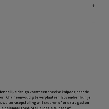
 vriendelijke design vormt een speelse knipoog naar de
 Toní Chair eenvoudig te verplaatsen. Bovendien kun je
ieuwe terrasopstelling wilt creëren of er extra gasten
je helemaal goed. Stel je ideale tuinset of