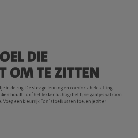
OEL DIE
T OM TE ZITTEN
ntje in de rug. De stevige leuning en comfortabele zitting
ien houdt Toní het lekker luchtig: het fijne gaatjespatroon
 Voeg een kleurrijk Toní stoelkussen toe, en je zit er