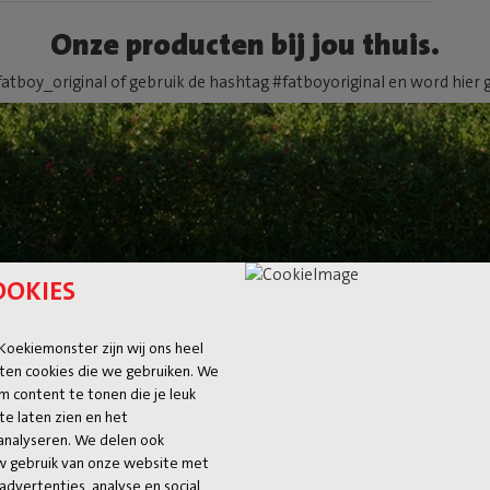
Onze producten bij jou thuis.
atboy_original of gebruik de hashtag #fatboyoriginal en word hier 
OOKIES
 Koekiemonster zijn wij ons heel
ten cookies die we gebruiken. We
m content te tonen die je leuk
te laten zien en het
TONÍ CHAIR
analyseren. We delen ook
uw gebruik van onze website met
advertenties, analyse en social