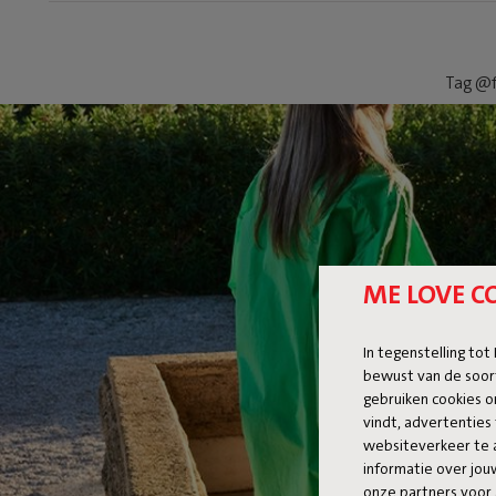
Tag @f
ME LOVE C
In tegenstelling tot
bewust van de soor
gebruiken cookies o
vindt, advertenties 
websiteverkeer te 
informatie over jo
onze partners voor 