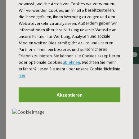
bewusst, welche Arten von Cookies wir verwenden.
Wir verwenden Cookies, um Inhalte bereitzustellen,
die Ihnen gefallen, Ihnen Werbung zu zeigen und den
Websiteverkehr zu analysieren. Außerdem geben wir
Informationen über Ihre Nutzung unserer Website an
unsere Partner für Werbung, Analysen und soziale
Medien weiter. Dies ermöglicht es uns und unseren
Partnern, Ihnen ein besseres und persönlicheres
Erlebnis zu bieten. Sie können alle Cookies akzeptieren
DESIGNTEPPICH FÜR
oder optionale Cookies
ablehnen
. Möchten Sie mehr
erfahren? Lesen Sie mehr über unsere Cookie-Richtlinie
DRINNEN UND DRAUSSEN
hier
.
Der Carpretty Petit ist ein Designteppich für draußen, der
sich drinnen genauso wohlfühlt. Er verbindet
Akzeptieren
durchdachtes Design mit hoher Qualität. Mit seinem
Format von 160 x 230 Zentimetern bildet er eine solide
Basis für Terrassen, Stadtgärten und Wintergärten, ohne
den Raum zu dominieren. So holst du dir die
Gemütlichkeit von drinnen ganz einfach nach draußen.
Dank seiner wetterbeständigen Eigenschaften kannst du