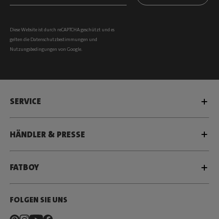
Diese Website ist durch reCAPTCHA geschützt und es
gelten die
Datenschutzbestimmungen
und
Nutzungsbedingungen
von Google.
SERVICE
HÄNDLER & PRESSE
FATBOY
FOLGEN SIE UNS