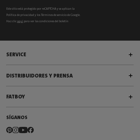
Este sitio está protegido por reCAPTCHA y se aplican la
Política de privacidad
y los
Términos de servicio
de Google.
Haz clic
aquí
para ver las condiciones del boletín
SERVICE
DISTRIBUIDORES Y PRENSA
FATBOY
SÍGANOS