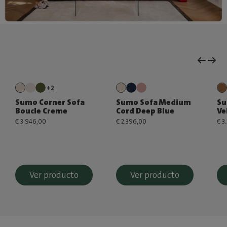
+2
Sumo Corner Sofa
Sumo Sofa Medium
Su
Boucle Creme
Cord Deep Blue
Ve
€ 3.946,00
€ 2.396,00
€ 3
Ver producto
Ver producto