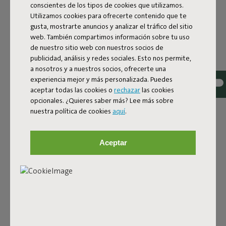
conscientes de los tipos de cookies que utilizamos.
Utilizamos cookies para ofrecerte contenido que te
gusta, mostrarte anuncios y analizar el tráfico del sitio
web. También compartimos información sobre tu uso
de nuestro sitio web con nuestros socios de
Tejido bouclé
publicidad, análisis y redes sociales. Esto nos permite,
a nosotros y a nuestros socios, ofrecerte una
El Sumo Sofa Bouclé está hecho de poliéster reciclado
experiencia mejor y más personalizada. Puedes
con una lujosa textura bouclé. La tela es súper resistente,
aceptar todas las cookies o
rechazar
las cookies
duradera y está tejida con hilos en diferentes tonos para
opcionales. ¿Quieres saber más? Lee más sobre
un bonito efecto mélange. Suave y cómoda para dejarte
nuestra política de cookies
aquí
.
caer en ella, pero lo bastante firme como para ofrecer un
buen soporte. Para aún más confort, combínalo con un
Puff Pillow Bouclé.
Aceptar
Pide tus muestras de tela