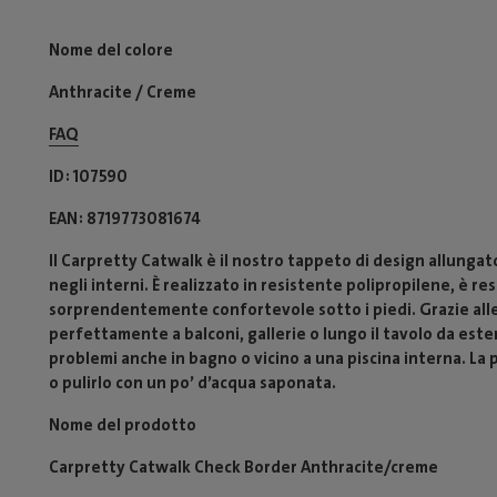
Nome del colore
Anthracite / Creme
FAQ
ID
107590
EAN
8719773081674
Il Carpretty Catwalk è il nostro tappeto di design allunga
negli interni. È realizzato in resistente polipropilene, è re
sorprendentemente confortevole sotto i piedi. Grazie alle
perfettamente a balconi, gallerie o lungo il tavolo da ester
problemi anche in bagno o vicino a una piscina interna. La p
o pulirlo con un po’ d’acqua saponata.
Nome del prodotto
Carpretty Catwalk Check Border Anthracite/creme