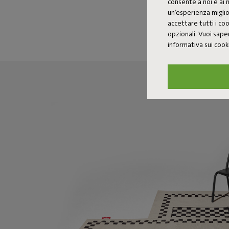
consente a noi e ai n
un’esperienza miglio
accettare tutti i c
opzionali. Vuoi saper
informativa sui coo