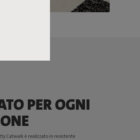
ATO PER OGNI
IONE
tty Catwalk è realizzato in resistente