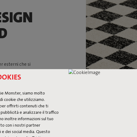
ESIGN
ED
r esterni che si
ni. Unisce design
OOKIES
per 200
pazi stretti, dove
sto modo collega
kie Monster, siamo molto
ge
di cookie che utilizziamo.
razie alle sue
per offrirti contenuti che ti
izzarlo senza
pubblicità e analizzare il traffico
mo inoltre informazioni sul tuo
ito con i nostri partner
isi e dei social media. Questo