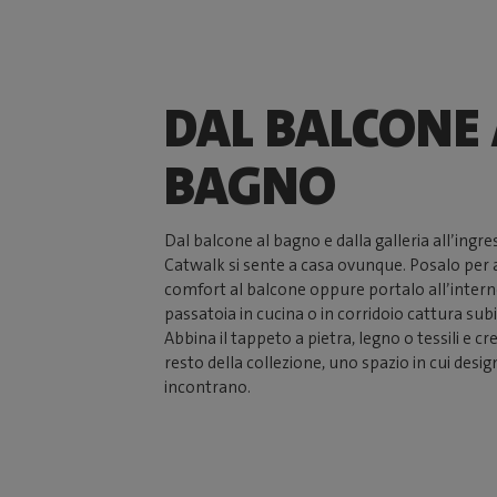
DAL BALCONE 
BAGNO
Dal balcone al bagno e dalla galleria all’ingres
Catwalk si sente a casa ovunque. Posalo per
comfort al balcone oppure portalo all’inter
passatoia in cucina o in corridoio cattura subi
Abbina il tappeto a pietra, legno o tessili e cr
resto della collezione, uno spazio in cui design
incontrano.