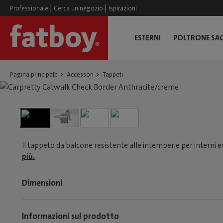
|
|
Professionale
Cerca un negozio
Ispirazioni
ESTERNI
POLTRONE SA
Pagina principale
Accessori
Tappeti
Il tappeto da balcone resistente alle intemperie per interni ed 
più.
Dimensioni
Informazioni sul prodotto