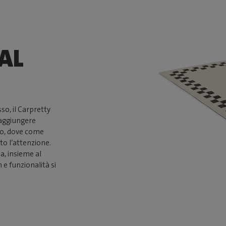
AL
so, il Carpretty
 aggiungere
no, dove come
to l’attenzione.
ea, insieme al
 e funzionalità si