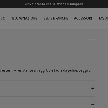
20% di sconto una selezione di lampade
CCO
ILLUMINAZIONE
SEDIE E PANCHE
ACCESSORI
TAVOL
esterni – resistente ai raggi UV e facile da pulire.
Leggi di