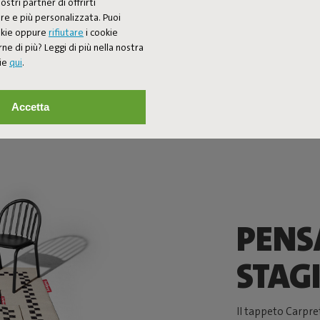
ostri partner di offrirti
re e più personalizzata. Puoi
ookie oppure
rifiutare
i cookie
ne di più? Leggi di più nella nostra
kie
qui
.
Accetta
PENS
STAG
Il tappeto Carpre