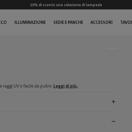
20% di sconto una selezione di lampade
CCO
ILLUMINAZIONE
SEDIE E PANCHE
ACCESSORI
TAVOL
i raggi UV e facile da pulire.
Leggi di più.