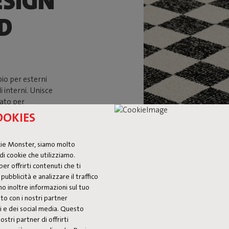
ESIGN
ED
io per esterni
 interni. Unisce
sato per
mensioni di 200
OOKIES
terrazze spaziose,
in un insieme
kie Monster, siamo molto
ll’esterno il
di cookie che utilizziamo.
 resistenti alle
per offrirti contenuti che ti
anche in ambienti
pubblicità e analizzare il traffico
mo inoltre informazioni sul tuo
ito con i nostri partner
isi e dei social media. Questo
ostri partner di offrirti