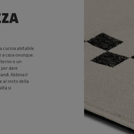
ZZA
a cucina abitabile
te a casa ovunque.
sterno o un
 per dare
andi. Abbina il
e al resto della
ità si