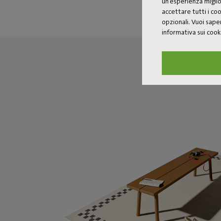
un’esperienza miglio
accettare tutti i c
opzionali. Vuoi saper
informativa sui coo