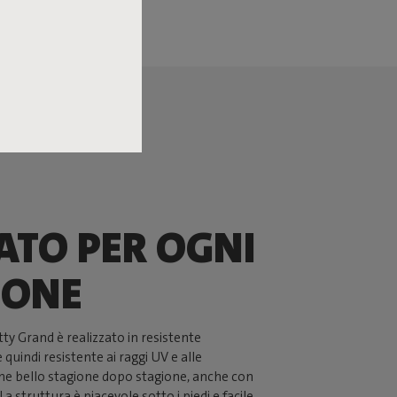
ATO PER OGNI
IONE
tty Grand è realizzato in resistente
 quindi resistente ai raggi UV e alle
ne bello stagione dopo stagione, anche con
La struttura è piacevole sotto i piedi e facile