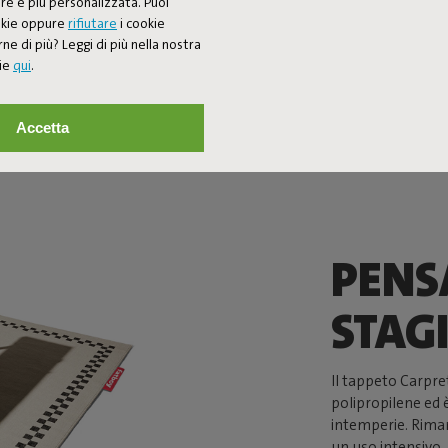
re e più personalizzata. Puoi
ookie oppure
rifiutare
i cookie
ne di più? Leggi di più nella nostra
kie
qui
.
Accetta
PENS
STAG
Il tappeto Carpre
polipropilene ed è
intemperie. Rima
un uso intensivo. 