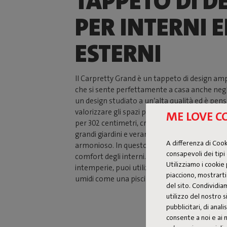
TAPPETO DI D
PER INTERNI 
ESTERNI
Il Carpretty Grand è un tappeto di design amp
che si sente perfettamente a casa anche negli
un design studiato a un’alta qualità ed è pen
valorizzare gli spazi più grandi. Con le sue di
ME LOVE C
per 302 centimetri, crea una base solida per 
grandi giardini e verande, dove collega tutto 
A differenza di Coo
armonioso. In questo modo porti facilmente a
consapevoli dei tipi 
comfort degli interni. Grazie alle sue proprietà
Utilizziamo i cookie 
intemperie, puoi utilizzarlo senza problemi 
piacciono, mostrarti 
umidi come una piscina interna.
del sito. Condividia
utilizzo del nostro s
pubblicitari, di anal
consente a noi e ai n