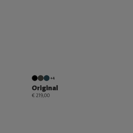
+4
Original
€ 219,00