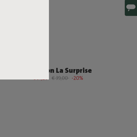
Edison La Surprise
€ 31,20
€ 39,00
-20%