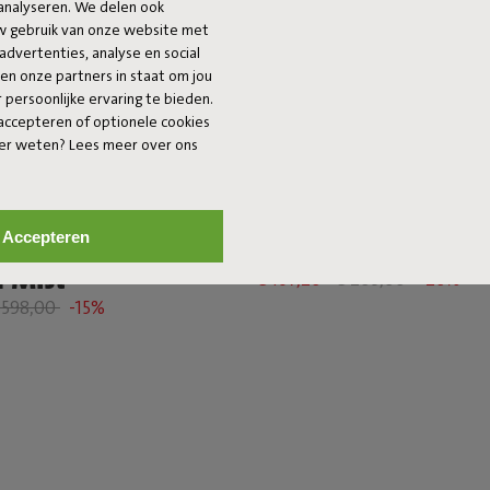
analyseren. We delen ook
uw gebruik van onze website met
advertenties, analyse en social
 en onze partners in staat om jou
persoonlijke ervaring te bieden.
 accepteren of optionele cookies
eer weten? Lees meer over ons
+1
Accepteren
Roll + Original
Oloha Trio
 Mist
€ 167,20
€ 209,00
-20%
 598,00
-15%