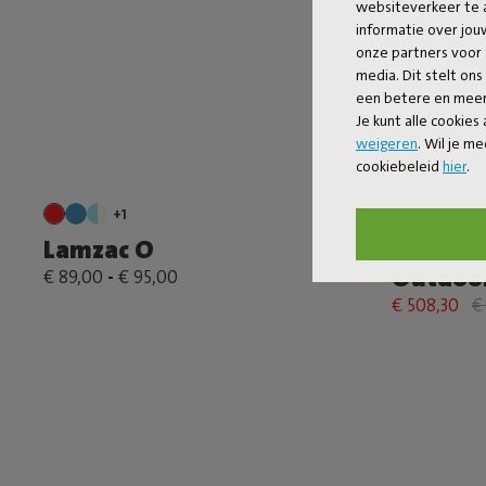
websiteverkeer te 
informatie over jo
onze partners voor 
media. Dit stelt ons
een betere en meer 
Je kunt alle cookies
weigeren
. Wil je m
cookiebeleid
hier
.
+1
+6
Lamzac O
Rock 'n 
Outdoor
€ 89,00
-
€ 95,00
€ 508,30
€