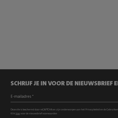
SCHRIJF JE IN VOOR DE NIEUWSBRIEF
Deze site is beschermd door reCAPTCHA en zijn onderworpen aan het
Privacybeleid
en de
Gebruiker
Klik
hier
voor de nieuwsbrief voorwaarden