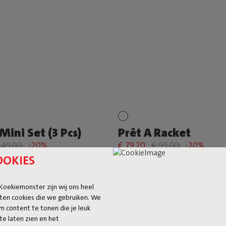
Mini Set (3 Pcs)
Prêt A Racket
149,00
-20%
€ 79,20
€ 99,00
-20%
OOKIES
 Koekiemonster zijn wij ons heel
ten cookies die we gebruiken. We
m content te tonen die je leuk
te laten zien en het