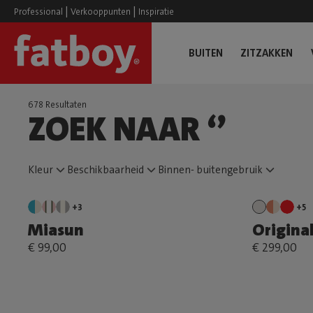
|
|
Professional
Verkooppunten
Inspiratie
BUITEN
ZITZAKKEN
678 Resultaten
ZOEK NAAR ‘’
Kleur
Beschikbaarheid
Binnen- buitengebruik
+3
+5
Miasun
Original
€ 99,00
€ 299,00