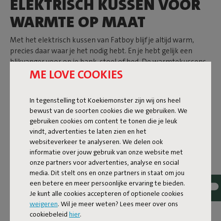
ELEKTRISCH KUSSEN VOOR
WARMTE OP MAAT
Met het elektrisch kussen van Fatboy blijf je altijd warm,
precies daar waar je het nodig hebt. En je hebt gelijk een
blikvanger voor op je bank, stoel of bed. De warmtekussens
ME LOVE COOKIES
zijn namelijk te shoppen in verschillende kleuren, stoffen en
vormen. Van een
lila kussen met een velvetachtige stof
tot
een
oranje variant met gecapitonneerde hoes
. Kies voor de
In tegenstelling tot Koekiemonster zijn wij ons heel
rechthoekige Hotspot Pillow Lungo
of de
vierkante Hotspot
bewust van de soorten cookies die we gebruiken. We
Pillow Line Velvet Quadro
. Deze kussens zijn niet alleen zacht
gebruiken cookies om content te tonen die je leuk
en comfortabel, maar geven je fijne warmte met één simpele
vindt, advertenties te laten zien en het
druk op de knop. Dankzij de oplaadbare batterij geniet je tot
websiteverkeer te analyseren. We delen ook
wel 9 uur van die heerlijke warmte. Kan het kussen na enige
informatie over jouw gebruik van onze website met
tijd wel een opfrisbeurt gebruiken? Dan kan de hoes gewoon
onze partners voor advertenties, analyse en social
even in de wasmachine.
media. Dit stelt ons en onze partners in staat om jou
ELEKTRISCHE DEKEN EN
een betere en meer persoonlijke ervaring te bieden.
Je kunt alle cookies accepteren of optionele cookies
KUSSENS VOOR BINNEN EN
weigeren
. Wil je meer weten? Lees meer over ons
BUITEN
cookiebeleid
hier
.