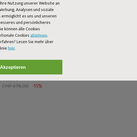
Ihre Nutzung unserer Website an
Werbung, Analysen und soziale
 ermöglicht es uns und unseren
 besseres und persönlicheres
Sie können alle Cookies
ptionale Cookies
ablehnen
.
rfahren? Lesen Sie mehr über
linie
hier
.
+1
Akzeptieren
Roll + Original
Oloha Trio
 Mist
CHF 188,00
CHF 235,00
-2
CHF 678,00
-15%