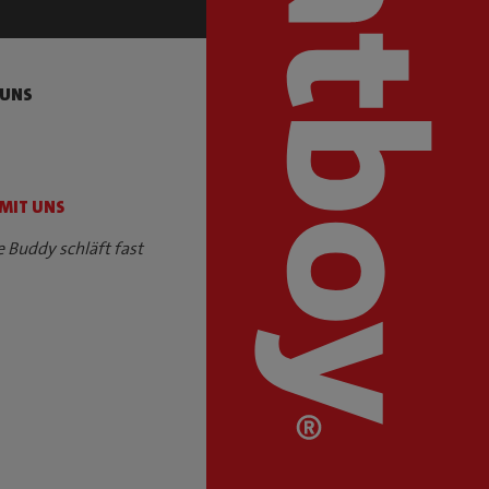
 UNS
 MIT UNS
e Buddy schläft fast