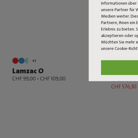
Informationen über 
unsere Partner für 
Medien weiter. Dies
Partnern, Ihnen ein
Erlebnis zu bieten. 
akzeptieren oder o
Möchten Sie mehr e
unsere Cookie-Richt
+1
+6
Lamzac O
Rock 'n 
Outdoor
CHF 99,00
-
CHF 109,00
CHF 576,30