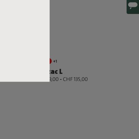
+1
Lamzac L
0%
CHF 129,00
-
CHF 135,00