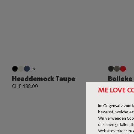
+5
Headdemock Taupe
Bolleke 
CHF 488,00
CHF 135,20
ME LOVE C
Im Gegensatz zum K
bewusst, welche Ar
Wir verwenden Cooki
die Ihnen gefallen,
Websiteverkehr zu 