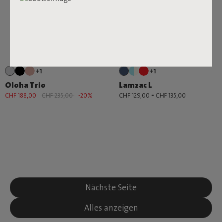
+1
+1
Oloha Trio
Lamzac L
-
CHF 188,00
CHF 235,00
-20%
CHF 129,00
CHF 135,00
Nächste Seite
Alles anzeigen