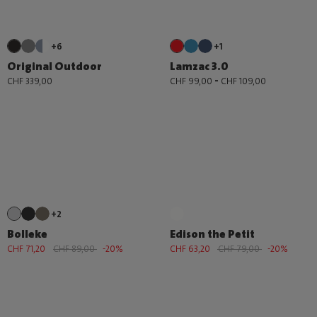
+6
+1
Original Outdoor
Lamzac 3.0
-
CHF 339,00
CHF 99,00
CHF 109,00
+2
Bolleke
Edison the Petit
CHF 71,20
CHF 89,00
-20%
CHF 63,20
CHF 79,00
-20%