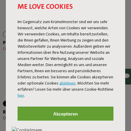
ME LOVE COOKIES
Im Gegensatz zum Krümelmonster sind wir uns sehr
bewusst, welche Arten von Cookies wir verwenden.
Wir verwenden Cookies, um Inhalte bereitzustellen,
+6
die Ihnen gefallen, Ihnen Werbung zu zeigen und den
Prêt A Racket
Rock 'n Roll + Original
Websiteverkehr zu analysieren. Außerdem geben wir
Outdoor Mist
CHF 92,00
CHF 115,00
-20%
Informationen über Ihre Nutzung unserer Website an
CHF 576,30
CHF 678,00
-15%
unsere Partner für Werbung, Analysen und soziale
Medien weiter. Dies ermöglicht es uns und unseren
Partnern, Ihnen ein besseres und persönlicheres
Erlebnis zu bieten. Sie können alle Cookies akzeptieren
oder optionale Cookies
ablehnen
. Möchten Sie mehr
erfahren? Lesen Sie mehr über unsere Cookie-Richtlinie
hier
.
+1
Rock 'n Roll
Lamzac O
Akzeptieren
-
CHF 339,00
CHF 99,00
CHF 109,00