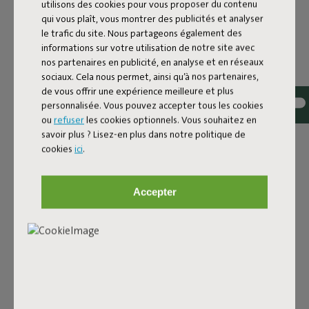
utilisons des cookies pour vous proposer du contenu
qui vous plaît, vous montrer des publicités et analyser
le trafic du site. Nous partageons également des
Tissu bouclé
informations sur votre utilisation de notre site avec
nos partenaires en publicité, en analyse et en réseaux
Le Sumo Sofa Bouclé est fabriqué en polyester recyclé
sociaux. Cela nous permet, ainsi qu’à nos partenaires,
avec une luxueuse structure bouclée. Le tissu est ultra
de vous offrir une expérience meilleure et plus
résistant, durable et tissé avec des fils de différentes
personnalisée. Vous pouvez accepter tous les cookies
nuances pour un joli mélange de couleurs. Doux et
ou
refuser
les cookies optionnels. Vous souhaitez en
confortable pour s’y enfoncer, mais assez ferme pour
savoir plus ? Lisez-en plus dans notre politique de
offrir un bon soutien. Pour encore plus de confort,
cookies
ici
.
associe-le à un coussin Puff Pillow Bouclé.
Commande tes échantillons de tissu
Accepter