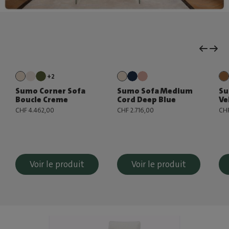
+2
Sumo Corner Sofa
Sumo Sofa Medium
Su
Boucle Creme
Cord Deep Blue
Ve
CHF 4.462,00
CHF 2.716,00
CHF
Voir le produit
Voir le produit