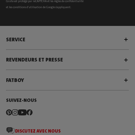
Ce site est protégé par reCAPTCHA et les
règles de confidentialité
et les
conditions d’utilisation
de Google s’appliquent.
SERVICE
REVENDEURS ET PRESSE
FATBOY
SUIVEZ-NOUS
DISCUTEZ AVEC NOUS