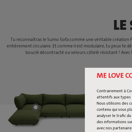
LE
Tu reconnaîtras le Sumo Sofa comme une véritable création Fatb
entièrement circulaire. Et comme il est modulaire, tu peux te 
bouclé décontracté ou velours côtelé résistant ? Avec 
ME LOVE C
Contrairement à Co
attentifs aux types 
Nous utilisons des 
contenu qui vous pla
analyser le trafic 
des informations sur
avec nos partenaires