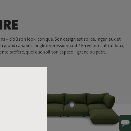
IRE
s – d’où son look iconique. Son design est solide, ingénieux et
un grand canapé d’angle impressionnant ? En velours ultra-doux,
nte préféré, quel que soit ton espace – grand ou petit.