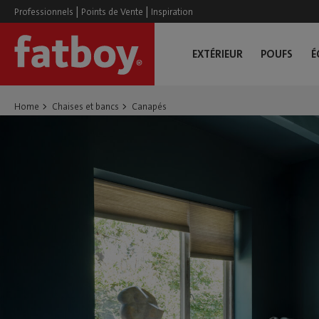
|
|
Professionnels
Points de Vente
Inspiration
EXTÉRIEUR
POUFS
É
Home
Chaises et bancs
Canapés