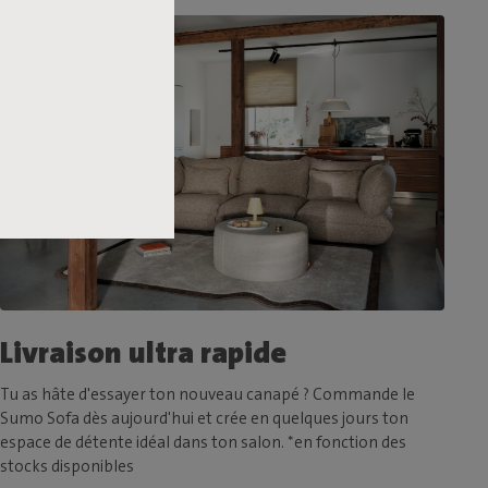
Livraison ultra rapide
Tu as hâte d'essayer ton nouveau canapé ? Commande le
Sumo Sofa dès aujourd'hui et crée en quelques jours ton
espace de détente idéal dans ton salon. *en fonction des
stocks disponibles