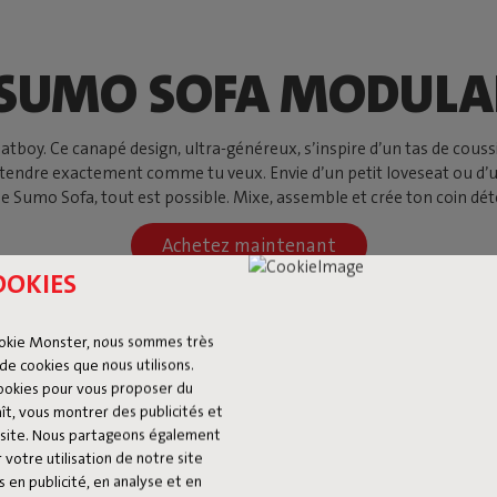
 SUMO SOFA MODULA
oy. Ce canapé design, ultra-généreux, s’inspire d’un tas de coussin
détendre exactement comme tu veux. Envie d’un petit loveseat ou d’
le Sumo Sofa, tout est possible. Mixe, assemble et crée ton coin déte
Achetez maintenant
OOKIES
okie Monster, nous sommes très
de cookies que nous utilisons.
cookies pour vous proposer du
ît, vous montrer des publicités et
du site. Nous partageons également
 votre utilisation de notre site
 en publicité, en analyse et en