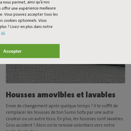
a nous permet, ainsi qu’à nos
 offrir une expérience meilleure
ée. Vous pouvez accepter tous les
es cookies optionnels. Vous
plus ? Lisez-en plus dans notre
s
ici
.
Accepter
Housses amovibles et lavables
Envie de changement après quelque temps ? Il te suffit de
remplacer les housses de ton Sumo Sofa par une autre
couleur ou un autre tissu. En plus, les housses sont lavables.
Gros accident ? Alors on te renvoie volontiers vers notre