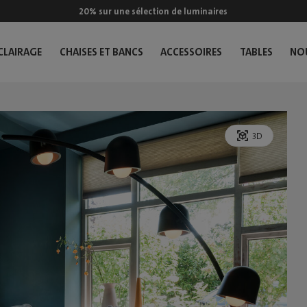
20% sur une sélection de luminaires
CLAIRAGE
CHAISES ET BANCS
ACCESSOIRES
TABLES
NO
3D