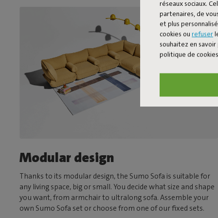
réseaux sociaux. Cel
partenaires, de vous
et plus personnalis
cookies ou
refuser
l
souhaitez en savoir 
politique de cookie
Modular design
Thanks to its modular design, the Sumo Sofa is suitable for
any living space, big or small. You decide what size and shape
you want, from armchair to ultralong sofa. Assemble your
own Sumo Sofa set or choose from one of our fixed sets.