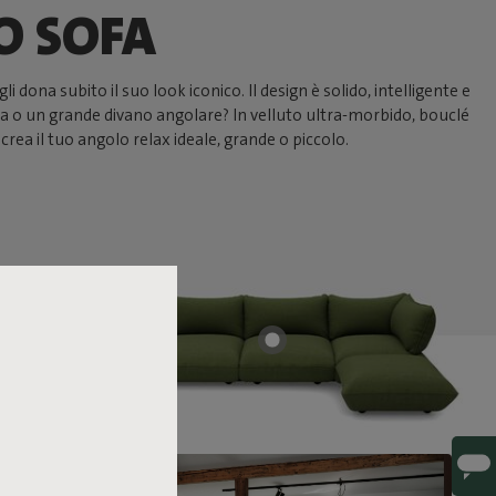
O SOFA
dona subito il suo look iconico. Il design è solido, intelligente e
a o un grande divano angolare? In velluto ultra-morbido, bouclé
crea il tuo angolo relax ideale, grande o piccolo.