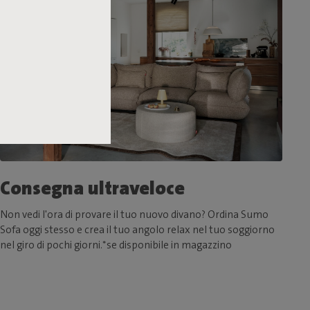
Consegna ultraveloce
Non vedi l'ora di provare il tuo nuovo divano? Ordina Sumo
Sofa oggi stesso e crea il tuo angolo relax nel tuo soggiorno
nel giro di pochi giorni.*se disponibile in magazzino