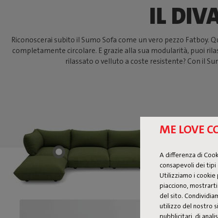
IL DI
Riconoscerai subito il Sumo Sofa come un vero pezzo Fatboy. Questo
completamente circolare. E grazie alla sua modularità, puoi ri
rilassato o velluto a coste resistente? Con il Su
ME LOVE C
A differenza di Coo
consapevoli dei tipi 
Utilizziamo i cookie 
piacciono, mostrarti 
del sito. Condividia
utilizzo del nostro s
pubblicitari, di anal