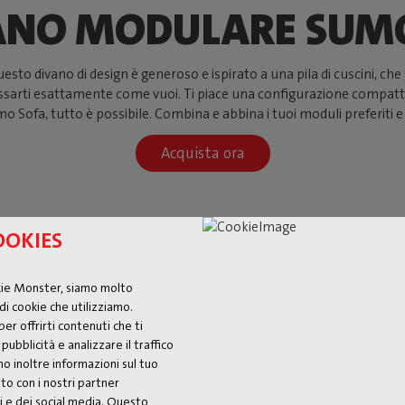
VANO MODULARE SUM
 divano di design è generoso e ispirato a una pila di cuscini, che gli 
lassarti esattamente come vuoi. Ti piace una configurazione compatt
mo Sofa, tutto è possibile. Combina e abbina i tuoi moduli preferiti e 
Acquista ora
OOKIES
kie Monster, siamo molto
di cookie che utilizziamo.
per offrirti contenuti che ti
pubblicità e analizzare il traffico
mo inoltre informazioni sul tuo
ito con i nostri partner
isi e dei social media. Questo