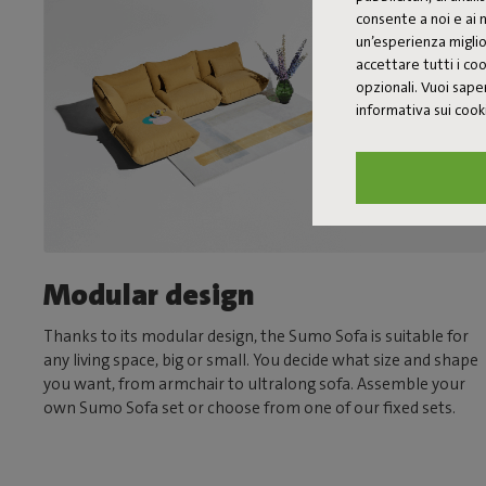
consente a noi e ai n
un’esperienza miglio
accettare tutti i c
opzionali. Vuoi saper
informativa sui coo
Modular design
Thanks to its modular design, the Sumo Sofa is suitable for
any living space, big or small. You decide what size and shape
you want, from armchair to ultralong sofa. Assemble your
own Sumo Sofa set or choose from one of our fixed sets.