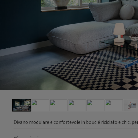
Divano modulare e confortevole in bouclé riciclato e chic, per