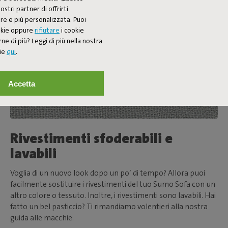
ostri partner di offrirti
re e più personalizzata. Puoi
ookie oppure
rifiutare
i cookie
ne di più? Leggi di più nella nostra
kie
qui
.
Accetta
Rivestimenti sfoderabili e
lavabili
Voglia di un nuovo look dopo un po’ di tempo? Allora puoi
facilmente sostituire i rivestimenti del tuo Sumo Sofa con un
altro colore o tessuto. Inoltre, i rivestimenti sono lavabili. Hai
fatto un bel pasticcio? Ti rimandiamo volentieri alla nostra
guida alle macchie.